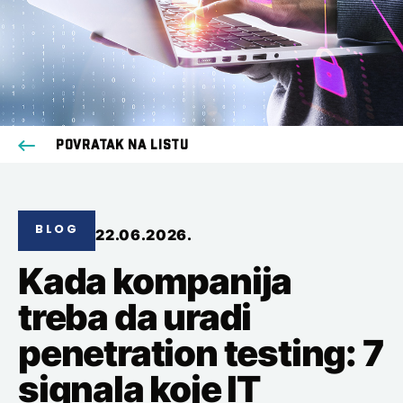
POVRATAK NA LISTU
BLOG
22.06.2026.
Kada kompanija
treba da uradi
penetration testing: 7
signala koje IT