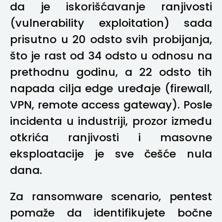
da je iskorišćavanje ranjivosti
(vulnerability exploitation) sada
prisutno u 20 odsto svih probijanja,
što je rast od 34 odsto u odnosu na
prethodnu godinu, a 22 odsto tih
napada cilja edge uređaje (firewall,
VPN, remote access gateway). Posle
incidenta u industriji, prozor između
otkrića ranjivosti i masovne
eksploatacije je sve češće nula
dana.
Za ransomware scenario, pentest
pomaže da identifikujete bočne