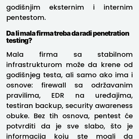
godišnjim eksternim i internim
pentestom.
Da li mala firma treba da radi penetration
testing?
Mala firma sa stabilnom
infrastrukturom može da krene od
godišnjeg testa, ali samo ako ima i
osnove: firewall sa održavanim
pravilima, EDR na uređajima,
testiran backup, security awareness
obuke. Bez tih osnova, pentest će
potvrditi da je sve slabo, što je
informacija koju ste mogli da