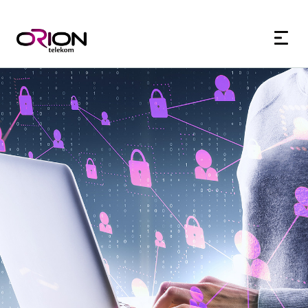
60+
180+
7d
7d