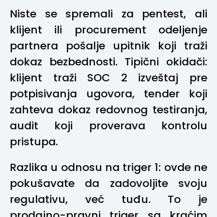
Niste se spremali za pentest, ali
klijent ili procurement odeljenje
partnera pošalje upitnik koji traži
dokaz bezbednosti. Tipični okidači:
klijent traži SOC 2 izveštaj pre
potpisivanja ugovora, tender koji
zahteva dokaz redovnog testiranja,
audit koji proverava kontrolu
pristupa.
Razlika u odnosu na triger 1: ovde ne
pokušavate da zadovoljite svoju
regulativu, već tuđu. To je
prodajno-pravni triger sa kraćim