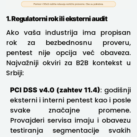
1. Regulatorni rok ili eksterni audit
Ako vaša industrija ima propisan
rok za bezbednosnu proveru,
pentest nije opcija već obaveza.
Najvažniji okviri za B2B kontekst u
Srbiji:
PCI DSS v4.0 (zahtev 11.4)
: godišnji
eksterni i interni pentest kao i posle
svake značajne promene.
Provajderi servisa imaju i obavezu
testiranja segmentacije svakih