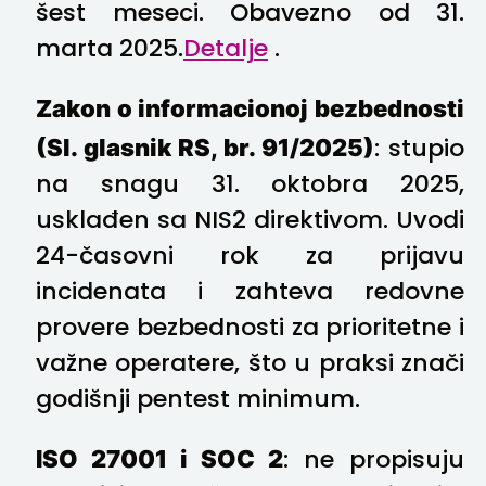
šest meseci. Obavezno od 31.
marta 2025.
Detalje
.
Zakon o informacionoj bezbednosti
(Sl. glasnik RS, br. 91/2025)
: stupio
na snagu 31. oktobra 2025,
usklađen sa NIS2 direktivom. Uvodi
24-časovni rok za prijavu
incidenata i zahteva redovne
provere bezbednosti za prioritetne i
važne operatere, što u praksi znači
godišnji pentest minimum.
ISO 27001 i SOC 2
: ne propisuju