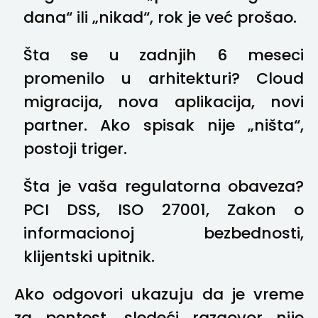
dana“ ili „nikad“, rok je već prošao.
Šta se u zadnjih 6 meseci
promenilo u arhitekturi? Cloud
migracija, nova aplikacija, novi
partner. Ako spisak nije „ništa“,
postoji triger.
Šta je vaša regulatorna obaveza?
PCI DSS, ISO 27001, Zakon o
informacionoj bezbednosti,
klijentski upitnik.
Ako odgovori ukazuju da je vreme