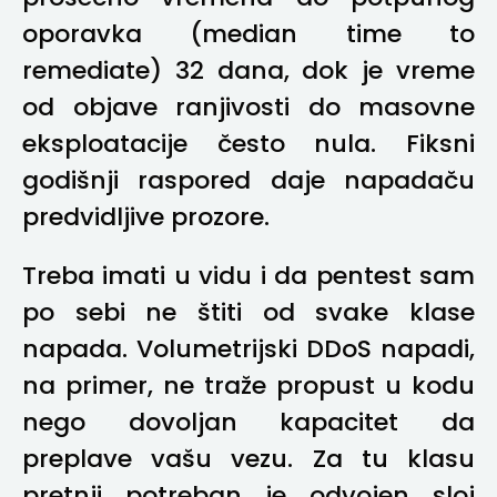
oporavka (median time to
remediate) 32 dana, dok je vreme
od objave ranjivosti do masovne
eksploatacije često nula. Fiksni
godišnji raspored daje napadaču
predvidljive prozore.
Treba imati u vidu i da pentest sam
po sebi ne štiti od svake klase
napada. Volumetrijski DDoS napadi,
na primer, ne traže propust u kodu
nego dovoljan kapacitet da
preplave vašu vezu. Za tu klasu