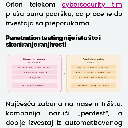
Orion telekom
cybersecurity tim
pruža punu podršku, od procene do
izveštaja sa preporukama.
Penetration testing nije isto što i
skeniranje ranjivosti
Najčešća zabuna na našem tržištu:
kompanija naruči „pentest“, a
dobije izveštaj iz automatizovanog