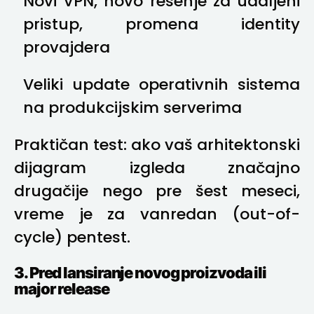
Novi VPN, novo rešenje za udaljeni
pristup, promena identity
provajdera
Veliki update operativnih sistema
na produkcijskim serverima
Praktičan test: ako vaš arhitektonski
dijagram izgleda značajno
drugačije nego pre šest meseci,
vreme je za vanredan (out-of-
cycle) pentest.
3. Pred lansiranje novog proizvoda ili
major release