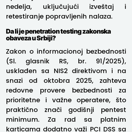
nedelja, uključujući izveštaj i
retestiranje popravljenih nalaza.
Da li je penetration testing zakonska
obaveza u Srbiji?
Zakon o informacionoj bezbednosti
(Sl. glasnik RS, br. 91/2025),
usklađen sa NIS2 direktivom i na
snazi od oktobra 2025, zahteva
redovne provere bezbednosti za
prioritetne i važne operatere, što
praktično znači godišnji pentest
minimum. Za rad sa platnim
karticama dodatno važi PCI DSS sa