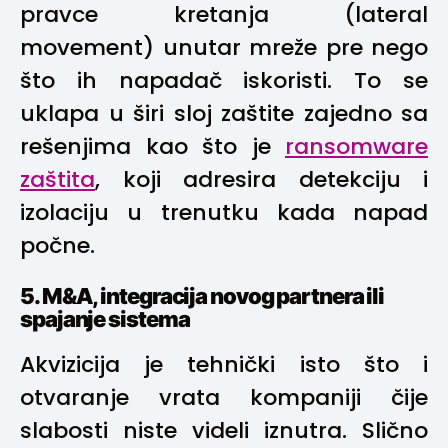
pravce kretanja (lateral
movement) unutar mreže pre nego
što ih napadač iskoristi. To se
uklapa u širi sloj zaštite zajedno sa
rešenjima kao što je
ransomware
zaštita
, koji adresira detekciju i
izolaciju u trenutku kada napad
počne.
5. M&A, integracija novog partnera ili
spajanje sistema
Akvizicija je tehnički isto što i
otvaranje vrata kompaniji čije
slabosti niste videli iznutra. Slično