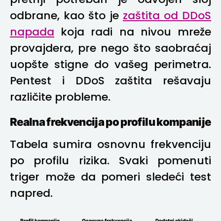
pretnji potreban je odvojen sloj
odbrane, kao što je
zaštita od DDoS
napada
koja radi na nivou mreže
provajdera, pre nego što saobraćaj
uopšte stigne do vašeg perimetra.
Pentest i DDoS zaštita rešavaju
različite probleme.
Realna frekvencija po profilu kompanije
Tabela sumira osnovnu frekvenciju
po profilu rizika. Svaki pomenuti
triger može da pomeri sledeći test
napred.
Profil kompanije
Osnovna frekvencija
Dodatni okidači