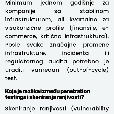
Minimum jednom godišnje za
kompanije sa stabilnom
infrastrukturom, ali kvartalno za
visokorizične profile (finansije, e-
commerce, kritična infrastruktura).
Posle svake značajne promene
infrastrukture, incidenta ili
regulatornog audita potrebno je
uraditi vanredan (out-of-cycle)
test.
Koja je razlika između penetration
testinga i skeniranja ranjivosti?
Skeniranje ranjivosti (vulnerability