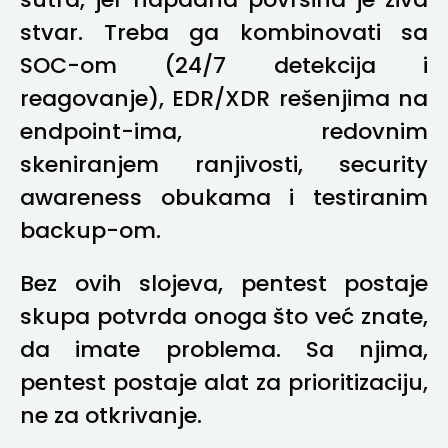
sutra, jer napadna površina je živa
stvar. Treba ga kombinovati sa
SOC-om (24/7 detekcija i
reagovanje), EDR/XDR rešenjima na
endpoint-ima, redovnim
skeniranjem ranjivosti, security
awareness obukama i testiranim
backup-om.
Bez ovih slojeva, pentest postaje
skupa potvrda onoga što već znate,
da imate problema. Sa njima,
pentest postaje alat za prioritizaciju,
ne za otkrivanje.