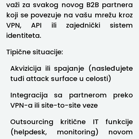
važi za svakog novog B2B partnera
koji se povezuje na vašu mrežu kroz
VPN, API ili zajednički sistem
identiteta.
Tipične situacije:
Akvizicija ili spajanje (nasleđujete
tuđi attack surface u celosti)
Integracija sa partnerom preko
VPN-a ili site-to-site veze
Outsourcing kritične IT funkcije
(helpdesk, monitoring) novom