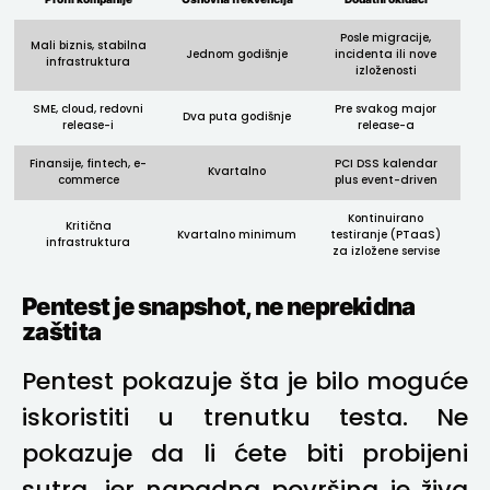
Posle migracije,
Mali biznis, stabilna
Jednom godišnje
incidenta ili nove
infrastruktura
izloženosti
SME, cloud, redovni
Pre svakog major
Dva puta godišnje
release-i
release-a
Finansije, fintech, e-
PCI DSS kalendar
Kvartalno
commerce
plus event-driven
Kontinuirano
Kritična
Kvartalno minimum
testiranje (PTaaS)
infrastruktura
za izložene servise
Pentest je snapshot, ne neprekidna
zaštita
Pentest pokazuje šta je bilo moguće
iskoristiti u trenutku testa. Ne
pokazuje da li ćete biti probijeni