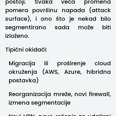
postoji. Svaka veća promena
pomera površinu napada (attack
surface), i ono što je nekad bilo
segmentirano sada može biti
izloženo.
Tipični okidači:
Migracija ili proširenje cloud
okruženja (AWS, Azure, hibridna
postavka)
Reorganizacija mreže, novi firewall,
izmena segmentacije