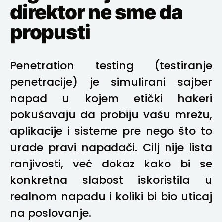
direktor ne sme da
propusti
Penetration testing (testiranje
penetracije) je simulirani sajber
napad u kojem etički hakeri
pokušavaju da probiju vašu mrežu,
aplikacije i sisteme pre nego što to
urade pravi napadači. Cilj nije lista
ranjivosti, već dokaz kako bi se
konkretna slabost iskoristila u
realnom napadu i koliki bi bio uticaj
na poslovanje.