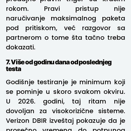
rokom. Pravi pristup nije
naručivanje maksimalnog paketa
pod pritiskom, već razgovor sa
partnerom o tome šta tačno treba
dokazati.
7. Više od godinu dana od poslednjeg
testa
Godišnje testiranje je minimum koji
se pominje u skoro svakom okviru.
U 2026. godini, taj ritam nije
dovoljan za visokorizične sisteme.
Verizon DBIR izveštaj pokazuje da je
prosečno vremena do potpunog