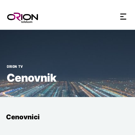
60+
180+
7d
7d
ORION TV
Cenovnik
Cenovnici