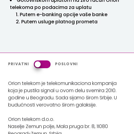
Gotovinskom uplatom na žiro račun Orion
telekoma po podacima za uplatu
1. Putem e-banking opcije vaše banke
2. Putem usluge platnog prometa
PRIVATNI
POSLOVNI
Orion telekom je telekomunikaciona kompanija
koja je pustila signal u ovom delu svemira 2010.
godine u Beogradu. Sada sijamo širom Srbije. U
budućnosti verovatno širom galaksije.
Orion telekom d.o.o.
Naselje Zemun polje, Mala pruga br. 8, 11080