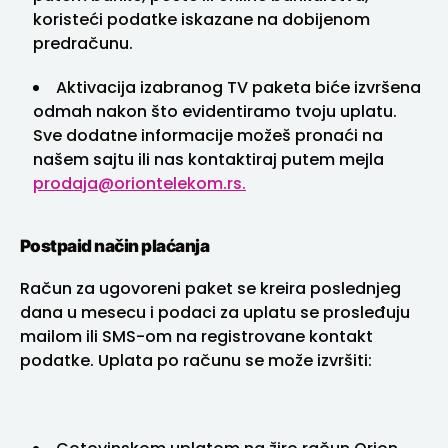
koristeći podatke iskazane na dobijenom
predračunu.
Aktivacija izabranog TV paketa biće izvršena
odmah nakon što evidentiramo tvoju uplatu.
Sve dodatne informacije možeš pronaći na
našem sajtu ili nas kontaktiraj putem mejla
prodaja@oriontelekom.rs.
Postpaid način plaćanja
Račun za ugovoreni paket se kreira poslednjeg
dana u mesecu i podaci za uplatu se prosleđuju
mailom ili SMS-om na registrovane kontakt
podatke. Uplata po računu se može izvršiti: