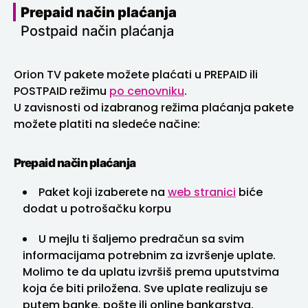
Prepaid način plaćanja
Postpaid način plaćanja
Orion TV pakete možete plaćati u PREPAID ili
POSTPAID režimu
po cenovniku
.
U zavisnosti od izabranog režima plaćanja pakete
možete platiti na sledeće načine:
Prepaid način plaćanja
Paket koji izaberete na
web stranici
biće
dodat u potrošačku korpu
U mejlu ti šaljemo predračun sa svim
informacijama potrebnim za izvršenje uplate.
Molimo te da uplatu izvršiš prema uputstvima
koja će biti priložena. Sve uplate realizuju se
putem banke, pošte ili online bankarstva,