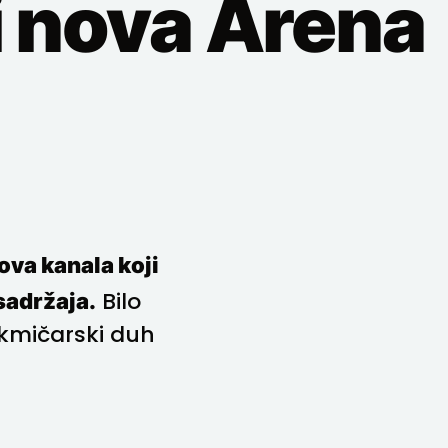
i nova Arena
ova kanala koji
sadržaja.
Bilo
takmičarski duh