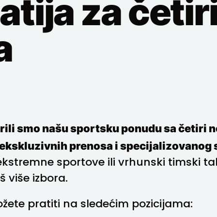
tija za četir
a
irili smo našu sportsku ponudu sa četiri n
 ekskluzivnih prenosa i specijalizovanog 
 ekstremne sportove ili vrhunski timski 
 više izbora.
ete pratiti na sledećim pozicijama: