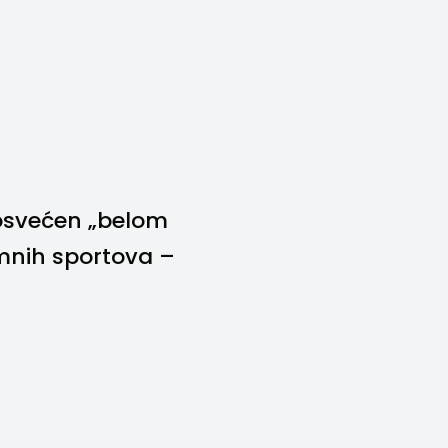
osvećen „belom
mnih sportova –