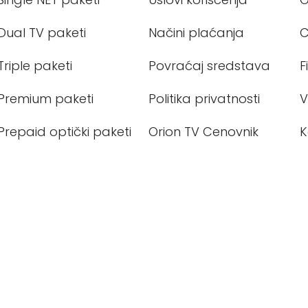
Single NET paketi
Uslovi korišćenja
Dual TV paketi
Načini plaćanja
C
Triple paketi
Povraćaj sredstava
F
Premium paketi
Politika privatnosti
V
Prepaid optički paketi
Orion TV Cenovnik
K