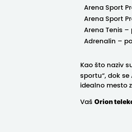
Arena Sport Pr
Arena Sport Pr
Arena Tenis – 
Adrenalin – poz
Kao što naziv s
sportu“, dok se
idealno mesto za
Orion tele
Vaš