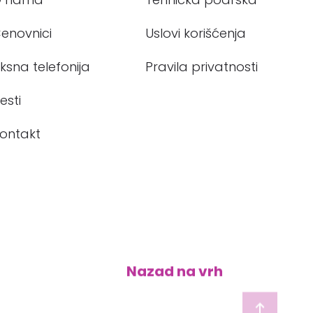
O nama
Tehnička podrška
enovnici
Uslovi korišćenja
iksna telefonija
Pravila privatnosti
esti
ontakt
Nazad na vrh