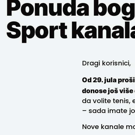
Ponuda boga
Sport kanal
Dragi korisnici,
Od 29. jula proš
donose još više
da volite tenis,
– sada imate još
Nove kanale mož