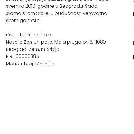
svemira 2010. godine u Beogradu. Sada
sijamo širom Srbije. U budućnosti verovatno
širom galaksije.
Orion telekom d.o.o.
Naselje Zemun polje, Mala pruga br. 8, 11080
Beograd-Zemun, Srbija
PIB: 100066385
Matični broj: 17309013