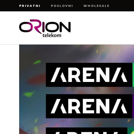
60+
PRIVATNI
POSLOVNI
WHOLESALE
180+
7d
7d