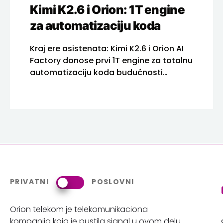
Kimi K2.6 i Orion: 1T engine
za automatizaciju koda
Kraj ere asistenata: Kimi K2.6 i Orion AI
Factory donose prvi 1T engine za totalnu
automatizaciju koda budućnosti
razvoja
PRIVATNI
POSLOVNI
Orion telekom je telekomunikaciona
kompanija koja je pustila signal u ovom delu