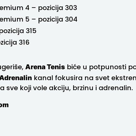
emium 4 – pozicija 303
emium 5 – pozicija 304
pozicija 315
icija 316
Arena Tenis
ugeriše,
biće u potpunosti p
Adrenalin
kanal fokusira na svet ekstre
 sve koji vole akciju, brzinu i adrenalin.
kom