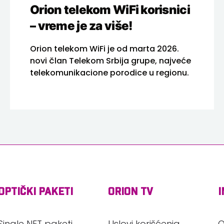
Orion telekom WiFi korisnici
– vreme je za više!
Orion telekom WiFi je od marta 2026.
novi član Telekom Srbija grupe, najveće
telekomunikacione porodice u regionu.
OPTIČKI PAKETI
ORION TV
I