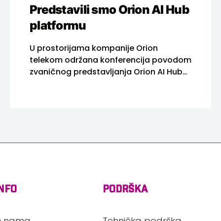
Predstavili smo Orion AI Hub
platformu
U prostorijama kompanije Orion
telekom održana konferencija povodom
zvaničnog predstavljanja Orion AI Hub
platforme – suverene AI infrastrukturne
inicijative nove generacije.
NFO
PODRŠKA