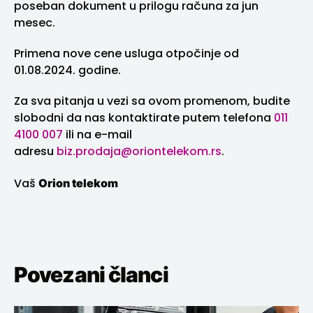
poseban dokument u prilogu računa za jun
mesec.
Primena nove cene usluga otpočinje od
01.08.2024. godine.
Za sva pitanja u vezi sa ovom promenom, budite
slobodni da nas kontaktirate putem telefona
011
4100 007
ili na e-mail
adresu
biz.prodaja@oriontelekom.rs
.
Orion telekom
Vaš
Povezani članci