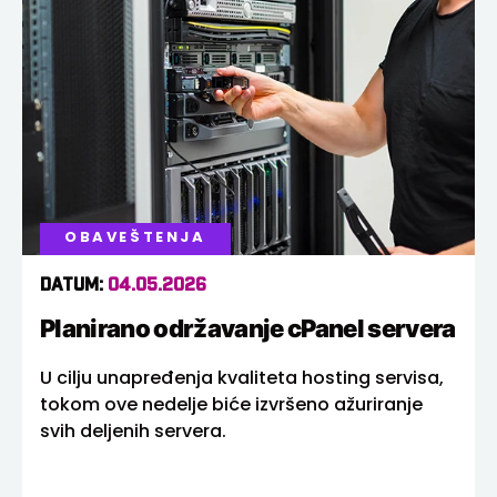
OBAVEŠTENJA
DATUM:
04.05.2026
Planirano održavanje cPanel servera
U cilju unapređenja kvaliteta hosting servisa,
tokom ove nedelje biće izvršeno ažuriranje
svih deljenih servera.