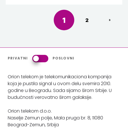
1
2
3
PRIVATNI
POSLOVNI
Orion telekom je telekomunikaciona kompanija
koja je pustila signal u ovom delu svemira 2010.
godine u Beogradu. Sada sijamo širom Srbije. U
budućnosti verovatno širom galaksije.
Orion telekom d.o.o.
Naselje Zemun polje, Mala pruga br. 8, 11080
Beograd-Zemun, Srbija