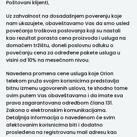
Poštovani klijenti,
Uz zahvalnost na dosadašnjem poverenju koje
nam ukazujete, obaveštavamo Vas da smo usled
povećanja troškova poslovanja koji su nastali
kao rezultat porasta cena proizvoda i usluga na
domaćem tržištu, doneli poslovnu odluku o
povećanju cena za određene pakete usluga u
visini od 10% na mesečnom nivou.
Navedena promena cene usluga koje Orion
telekom pruža svojim korisnicima predstavlja
bitnu izmenu ugovorenih uslova, te shodno tome
ovim putem Vas obaveštavamo i da imate sva
prava zagarantovana odredbom člana 131.
Zakona o elektronskim komunikacijama.
Detaljnija informacija o navedenom će svim
afektovanim korisnicima biti i dodatno
prosleđena na registrovanu mail adresu kao