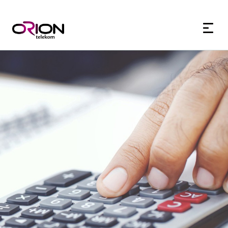
60+
180+
7d
7d