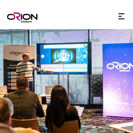
60+
180+
7d
7d