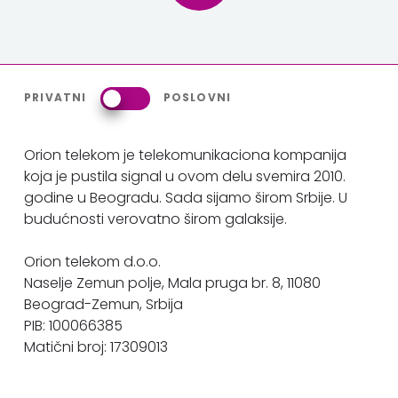
PRIVATNI
POSLOVNI
Orion telekom je telekomunikaciona kompanija
koja je pustila signal u ovom delu svemira 2010.
godine u Beogradu. Sada sijamo širom Srbije. U
budućnosti verovatno širom galaksije.
Orion telekom d.o.o.
Naselje Zemun polje, Mala pruga br. 8, 11080
Beograd-Zemun, Srbija
PIB: 100066385
Matični broj: 17309013