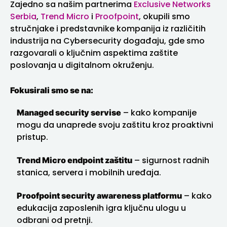
Zajedno sa našim partnerima
Exclusive Networks
Serbia
,
Trend Micro
i
Proofpoint
, okupili smo
stručnjake i predstavnike kompanija iz različitih
industrija na Cybersecurity događaju, gde smo
razgovarali o ključnim aspektima zaštite
poslovanja u digitalnom okruženju.
Fokusirali smo se na:
Managed security servise
– kako kompanije
mogu da unaprede svoju zaštitu kroz proaktivni
pristup.
Trend Micro endpoint zaštitu
– sigurnost radnih
stanica, servera i mobilnih uređaja.
Proofpoint security awareness platformu
– kako
edukacija zaposlenih igra ključnu ulogu u
odbrani od pretnji.