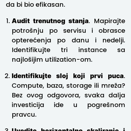
da bi bio efikasan.
Audit trenutnog stanja
. Mapirajte
potrošnju po servisu i obrasce
opterećenja po danu i nedelji.
Identifikujte tri instance sa
najlošijim utilization-om.
Identifikujte sloj koji prvi puca
.
Compute, baza, storage ili mreža?
Bez ovog odgovora, svaka dalja
investicija ide u pogrešnom
pravcu.
Uvedite horizontalno skaliranje i