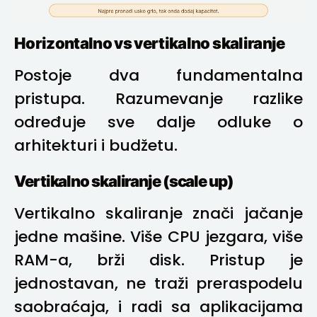
Horizontalno vs vertikalno skaliranje
Postoje dva fundamentalna
pristupa. Razumevanje razlike
određuje sve dalje odluke o
arhitekturi i budžetu.
Vertikalno skaliranje (scale up)
Vertikalno skaliranje znači jačanje
jedne mašine. Više CPU jezgara, više
RAM-a, brži disk. Pristup je
jednostavan, ne traži preraspodelu
saobraćaja, i radi sa aplikacijama