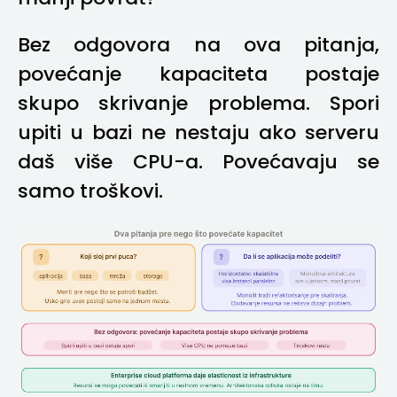
Bez odgovora na ova pitanja,
povećanje kapaciteta postaje
skupo skrivanje problema. Spori
upiti u bazi ne nestaju ako serveru
daš više CPU-a. Povećavaju se
samo troškovi.