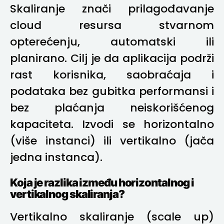
Skaliranje znači prilagođavanje
cloud resursa stvarnom
opterećenju, automatski ili
planirano. Cilj je da aplikacija podrži
rast korisnika, saobraćaja i
podataka bez gubitka performansi i
bez plaćanja neiskorišćenog
kapaciteta. Izvodi se horizontalno
(više instanci) ili vertikalno (jača
jedna instanca).
Koja je razlika između horizontalnog i
vertikalnog skaliranja?
Vertikalno skaliranje (scale up)