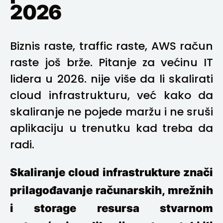
2026
Biznis raste, traffic raste, AWS račun
raste još brže. Pitanje za većinu IT
lidera u 2026. nije više da li skalirati
cloud infrastrukturu, već kako da
skaliranje ne pojede maržu i ne sruši
aplikaciju u trenutku kad treba da
radi.
Skaliranje cloud infrastrukture znači
prilagođavanje računarskih, mrežnih
i storage resursa stvarnom