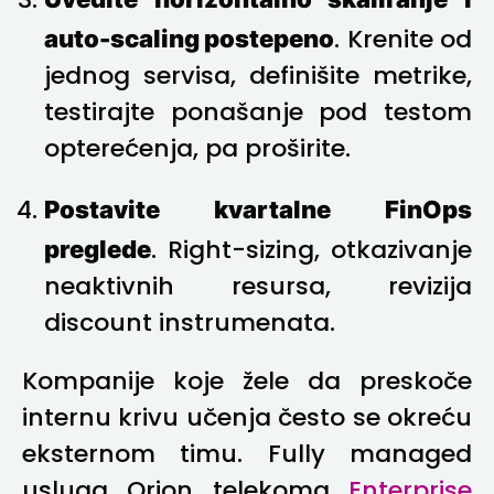
auto-scaling postepeno
. Krenite od
jednog servisa, definišite metrike,
testirajte ponašanje pod testom
opterećenja, pa proširite.
Postavite kvartalne FinOps
preglede
. Right-sizing, otkazivanje
neaktivnih resursa, revizija
discount instrumenata.
Kompanije koje žele da preskoče
internu krivu učenja često se okreću
eksternom timu. Fully managed
usluga Orion telekoma
Enterprise