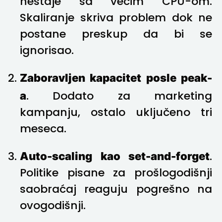
nestaje sa većim CPU-om.
Skaliranje skriva problem dok ne
postane preskup da bi se
ignorisao.
Zaboravljen kapacitet posle peak-
a
. Dodato za marketing
kampanju, ostalo uključeno tri
meseca.
Auto-scaling kao set-and-forget
.
Politike pisane za prošlogodišnji
saobraćaj reaguju pogrešno na
ovogodišnji.