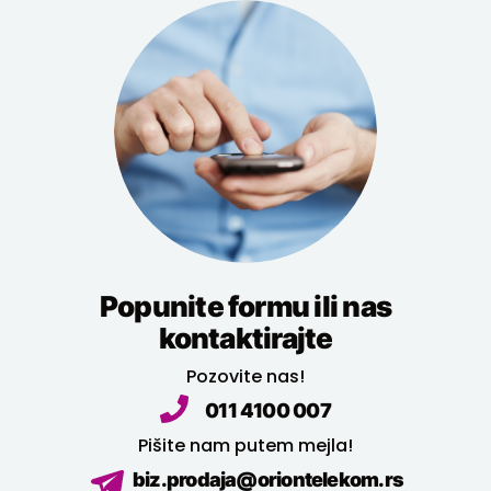
Popunite formu ili nas
kontaktirajte
Pozovite nas!
011 4100 007
Pišite nam putem mejla!
biz.prodaja@oriontelekom.rs