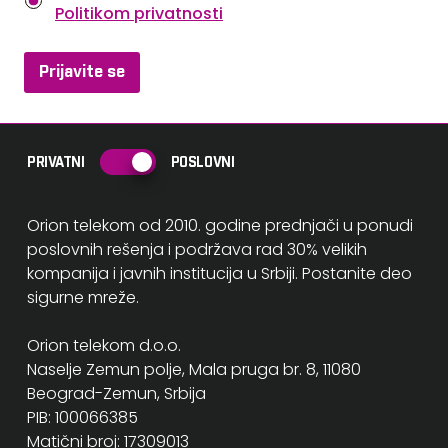
Politikom privatnosti
o
l
Prijavite se
i
t
i
PRIVATNI
POSLOVNI
k
a
Orion telekom od 2010. godine prednjači u ponudi
poslovnih rešenja i podržava rad 30% velikih
p
kompanija i javnih institucija u Srbiji. Postanite deo
r
sigurne mreže.
i
Orion telekom d.o.o.
v
Naselje Zemun polje, Mala pruga br. 8, 11080
a
Beograd-Zemun, Srbija
PIB: 100066385
t
Matični broj: 17309013