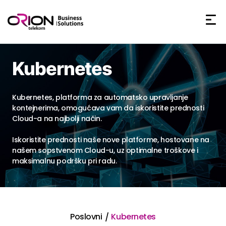
60+
180+
7d
7d
Kubernetes
Kubernetes, platforma za automatsko upravljanje
kontejnerima, omogućava vam da iskoristite prednosti
Cloud-a na najbolji način.
Iskoristite prednosti naše nove platforme, hostovane na
našem sopstvenom Cloud-u, uz optimalne troškove i
maksimalnu podršku pri radu.
Poslovni
Kubernetes