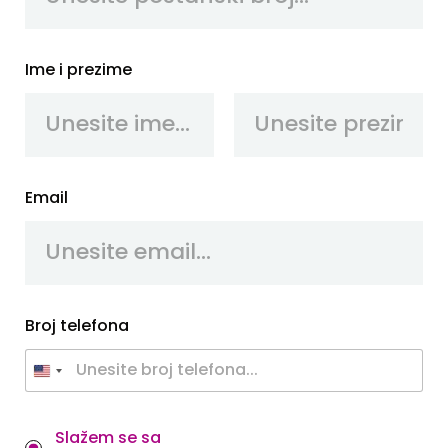
Ime i prezime
First
Last
Email
Broj telefona
P
Slažem se sa