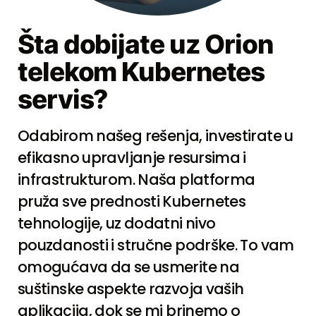
Šta dobijate uz Orion
telekom Kubernetes
servis?
Odabirom našeg rešenja, investirate u
efikasno upravljanje resursima i
infrastrukturom. Naša platforma
pruža sve prednosti Kubernetes
tehnologije, uz dodatni nivo
pouzdanosti i stručne podrške. To vam
omogućava da se usmerite na
suštinske aspekte razvoja vaših
aplikacija, dok se mi brinemo o