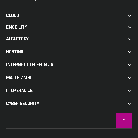
n
o
CLOUD
s
EMOBILITY
t
AI FACTORY
i
HOSTING
INTERNET I TELEFONIJA
MALI BIZNISI
IT OPERACIJE
CYBER SECURITY