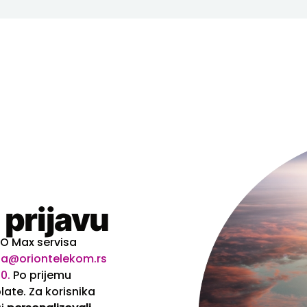
 prijavu
HBO Max servisa
na@oriontelekom.rs
00.
Po prijemu
late. Za korisnika