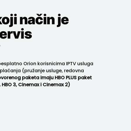
oji način je
ervis
?
esplatno Orion korisnicima IPTV usluga
 plaćanja (pružanje usluge, redovna
govorenog paketa imaju HBO PLUS paket
 HBO 3, Cinemax i Cinemax 2)