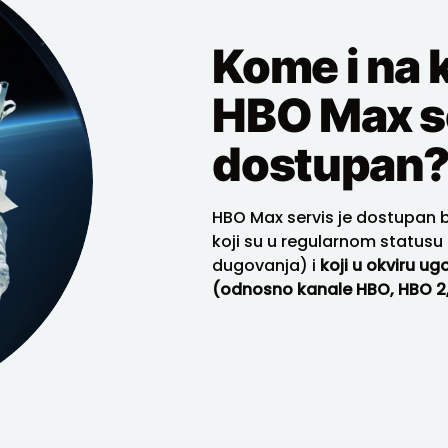
Kome i na k
HBO Max s
dostupan
HBO Max servis je dostupan b
koji su u regularnom statusu
dugovanja) i
koji u okviru u
(odnosno kanale HBO, HBO 2,