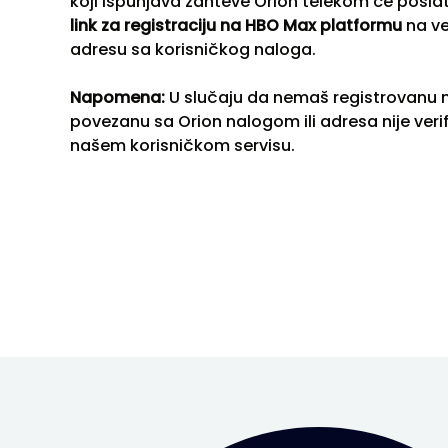
koji ispunjava zahteve Orion telekom će posla
link za registraciju na HBO Max platformu
na ve
adresu sa korisničkog naloga.
Napomena:
U slučaju da nemaš registrovanu 
povezanu sa Orion nalogom ili adresa nije veri
našem korisničkom servisu.