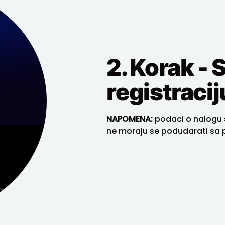
2. Korak - 
registracij
NAPOMENA:
podaci o nalogu 
ne moraju se podudarati sa 