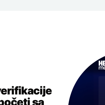
erifikacije
očeti sa