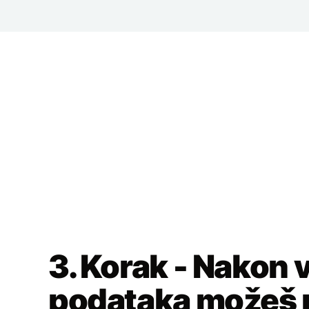
3. Korak - Nakon v
podataka možeš p