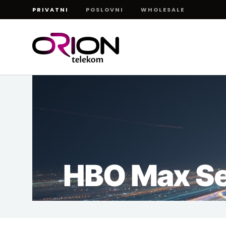
60+
PRIVATNI
POSLOVNI
WHOLESALE
180+
7d
7d
HBO Max Se