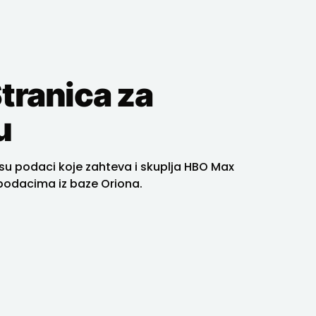
Stranica za
u
su podaci koje zahteva i skuplja HBO Max
podacima iz baze Oriona.