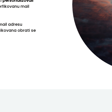
ti
personalizovali
rfikovanu mail
mail adresu
fikovana obrati se