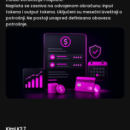
model korišćenja i naplate.
Naplata se zasniva na odvojenom obračunu: input
tokena i output tokena. Uključeni su mesečni izveštaji o
potrošnji. Ne postoji unapred definisana obaveza
potrošnje.
Kimi K2.7