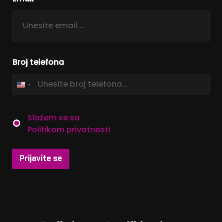
Broj telefona
P
Slažem se sa
Politikom privatnosti
o
l
Prijavite se
i
t
i
k