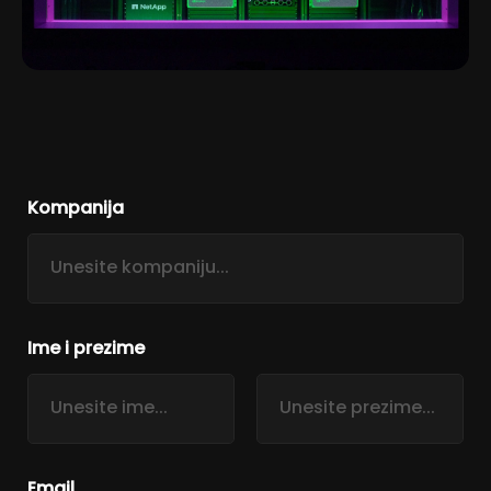
Kompanija
Ime i prezime
First
Last
Email