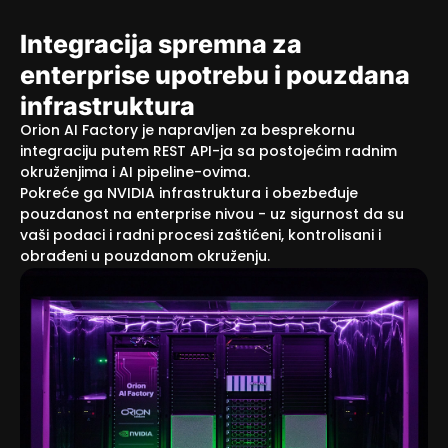
Integracija spremna za
enterprise upotrebu i pouzdana
infrastruktura
Orion AI Factory je napravljen za besprekornu
integraciju putem REST API-ja sa postojećim radnim
okruženjima i AI pipeline-ovima.
Pokreće ga NVIDIA infrastruktura i obezbeđuje
pouzdanost na enterprise nivou - uz sigurnost da su
vaši podaci i radni procesi zaštićeni, kontrolisani i
obrađeni u pouzdanom okruženju.