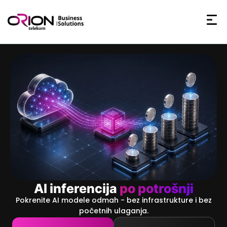
60+
180+
7d
7d
AI inferencija
po potrošnji
Pokrenite AI modele odmah - bez infrastrukture i bez
početnih ulaganja.