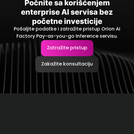
Počnite sa korišćenjem
a
enterprise AI servisa bez
p
početne investicije
r
Pošaljite podatke i zatražite pristup Orion AI
Factory Pay-as-you-go Inference servisu.
i
v
Zatražite pristup
a
Zakažite konsultaciju
t
n
o
s
t
i