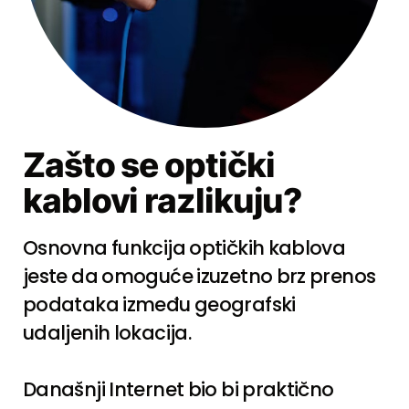
Zašto se optički
kablovi razlikuju?
Osnovna funkcija optičkih kablova
jeste da omoguće izuzetno brz prenos
podataka između geografski
udaljenih lokacija.
Današnji Internet bio bi praktično