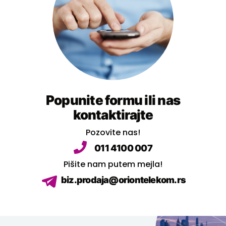
Popunite formu ili nas
kontaktirajte
Pozovite nas!
011 4100 007
Pišite nam putem mejla!
biz.prodaja@oriontelekom.rs