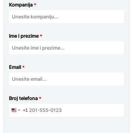
Kompanija
*
Ime i prezime
*
Email
*
Broj telefona
*
+1
United
States
+1