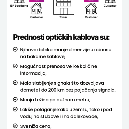
Prednosti optičkih kablova su:
Njihove daleko manje dimenzije u odnosu
na bakarne kablove,
Mogućnost prenosa velike količine
informacija,
Malo slabljenje signala što dozvoljava
domete i do 200 km bez pojačanja signala,
Manja težina po dužnom metru,
Lakše polaganje kako u zemlju, tako i pod
vodu, na stubove ili na dalekovode,
Sve niža cena,