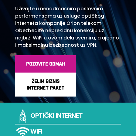
Uživajte u nenadmašnim poslovnim
performansama uz usluge optičkog
interneta kompanije Orion telekom.
Obezbedite neprekidnu konekciju uz
najbrži WiFi u ovom delu svemira, a ujedno
i maksimalnu bezbednost uz VPN.
POZOVITE ODMAH
ŽELIM BIZNIS
INTERNET PAKET
OPTIČKI INTERNET
WIFI