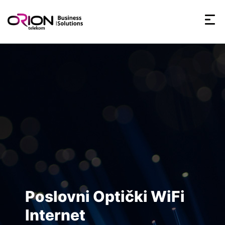
60+
180+
7d
7d
Poslovni Optički WiFi
Internet