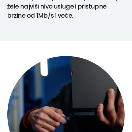
žele najviši nivo usluge i pristupne
brzine od 1Mb/s i veće.