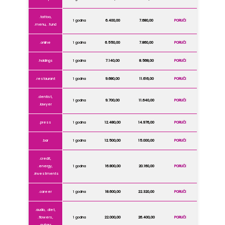
.tattoo,
1 godina
6.400,00
7.680,00
PORUČI
.menu, .fund
.online
1 godina
6.550,00
7.860,00
PORUČI
.holdings
1 godina
7.140,00
8.568,00
PORUČI
.restaurant
1 godina
9.680,00
11.616,00
PORUČI
.dentist,
1 godina
9.700,00
11.640,00
PORUČI
.lawyer
.press
1 godina
12.480,00
14.976,00
PORUČI
.bar
1 godina
12.500,00
15.000,00
PORUČI
.credit,
.energy,
1 godina
16.800,00
20.160,00
PORUČI
.investments
.career
1 godina
18.600,00
22.320,00
PORUČI
.audio, .diet,
.flowers,
1 godina
22.000,00
26.400,00
PORUČI