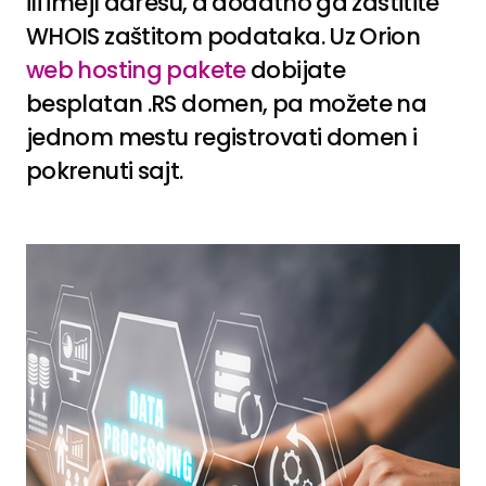
ili imejl adresu, a dodatno ga zaštitite
WHOIS zaštitom podataka. Uz Orion
web hosting pakete
dobijate
besplatan .RS domen, pa možete na
jednom mestu registrovati domen i
pokrenuti sajt.