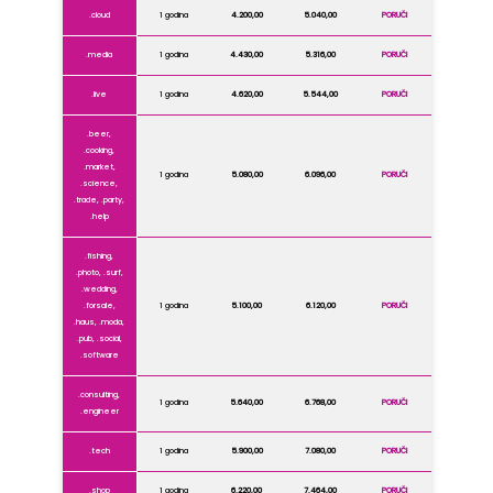
.cloud
1 godina
4.200,00
5.040,00
PORUČI
.media
1 godina
4.430,00
5.316,00
PORUČI
.live
1 godina
4.620,00
5.544,00
PORUČI
.beer,
.cooking,
.market,
1 godina
5.080,00
6.096,00
PORUČI
.science,
.trade, .party,
.help
.fishing,
.photo, .surf,
.wedding,
.forsale,
1 godina
5.100,00
6.120,00
PORUČI
.haus, .moda,
.pub, .social,
.software
.consulting,
1 godina
5.640,00
6.768,00
PORUČI
.engineer
.tech
1 godina
5.900,00
7.080,00
PORUČI
.shop
1 godina
6.220,00
7.464,00
PORUČI