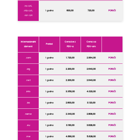
.пр.срб,
.обр.срб,
1 godina
600,00
720,00
PORUČI
.орг.срб
Internacionalni
Cena bez
Cena sa
Period
domeni
PDV-a
PDV-om
.com
1 godina
1.720,00
2.064,00
PORUČI
.org
1 godina
2.200,00
2.640,00
PORUČI
.net
1 godina
2.200,00
2.640,00
PORUČI
.info
1 godina
3.350,00
4.020,00
PORUČI
.biz
1 godina
2.600,00
3.120,00
PORUČI
.name
1 godina
2.340,00
2.808,00
PORUČI
.eu
1 godina
3.190,00
3.828,00
PORUČI
.me
1 godina
4.690,00
5.628,00
PORUČI