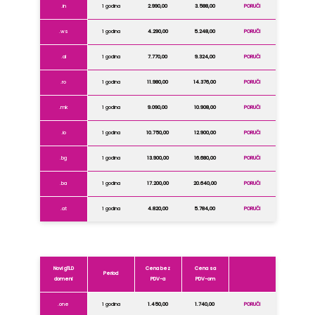
.in
1 godina
2.990,00
3.588,00
PORUČI
.ws
1 godina
4.290,00
5.248,00
PORUČI
.al
1 godina
7.770,00
9.324,00
PORUČI
.ro
1 godina
11.980,00
14.376,00
PORUČI
.mk
1 godina
9.090,00
10.908,00
PORUČI
.io
1 godina
10.750,00
12.900,00
PORUČI
.bg
1 godina
13.900,00
16.680,00
PORUČI
.ba
1 godina
17.200,00
20.640,00
PORUČI
.at
1 godina
4.820,00
5.784,00
PORUČI
Novi gTLD
Cena bez
Cena sa
Period
domeni
PDV-a
PDV-om
.one
1 godina
1.450,00
1.740,00
PORUČI